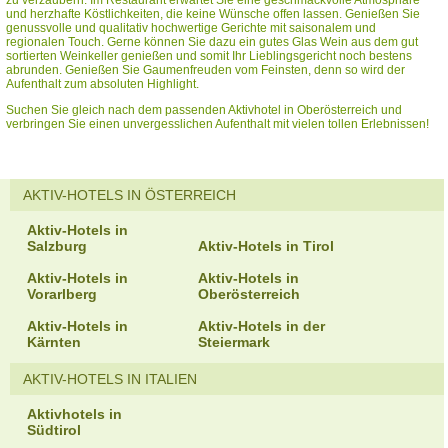
zu verzaubern. Im Restaurant erwartet Sie eine geschmackvolle Atmosphäre
und herzhafte Köstlichkeiten, die keine Wünsche offen lassen. Genießen Sie
genussvolle und qualitativ hochwertige Gerichte mit saisonalem und
regionalen Touch. Gerne können Sie dazu ein gutes Glas Wein aus dem gut
sortierten Weinkeller genießen und somit Ihr Lieblingsgericht noch bestens
abrunden. Genießen Sie Gaumenfreuden vom Feinsten, denn so wird der
Aufenthalt zum absoluten Highlight.
Suchen Sie gleich nach dem passenden Aktivhotel in Oberösterreich und
verbringen Sie einen unvergesslichen Aufenthalt mit vielen tollen Erlebnissen!
AKTIV-HOTELS IN ÖSTERREICH
Aktiv-Hotels in
Salzburg
Aktiv-Hotels in Tirol
Aktiv-Hotels in
Aktiv-Hotels in
Vorarlberg
Oberösterreich
Aktiv-Hotels in
Aktiv-Hotels in der
Kärnten
Steiermark
AKTIV-HOTELS IN ITALIEN
Aktivhotels in
Südtirol