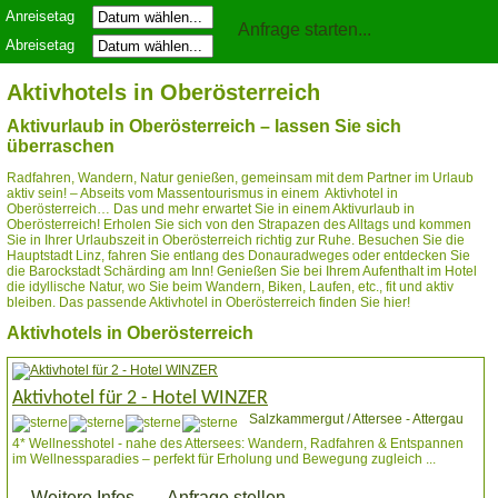
Anreisetag
Abreisetag
Aktivhotels in Oberösterreich
Aktivurlaub in Oberösterreich – lassen Sie sich
überraschen
Radfahren, Wandern, Natur genießen, gemeinsam mit dem Partner im Urlaub
aktiv sein! – Abseits vom Massentourismus in einem Aktivhotel in
Oberösterreich… Das und mehr erwartet Sie in einem Aktivurlaub in
Oberösterreich! Erholen Sie sich von den Strapazen des Alltags und kommen
Sie in Ihrer Urlaubszeit in Oberösterreich richtig zur Ruhe. Besuchen Sie die
Hauptstadt Linz, fahren Sie entlang des Donauradweges oder entdecken Sie
die Barockstadt Schärding am Inn! Genießen Sie bei Ihrem Aufenthalt im Hotel
die idyllische Natur, wo Sie beim Wandern, Biken, Laufen, etc., fit und aktiv
bleiben. Das passende Aktivhotel in Oberösterreich finden Sie hier!
Aktivhotels in Oberösterreich
Aktivhotel für 2 - Hotel WINZER
Salzkammergut / Attersee - Attergau
4* Wellnesshotel - nahe des Attersees: Wandern, Radfahren & Entspannen
im Wellnessparadies – perfekt für Erholung und Bewegung zugleich ...
Weitere Infos
Anfrage stellen