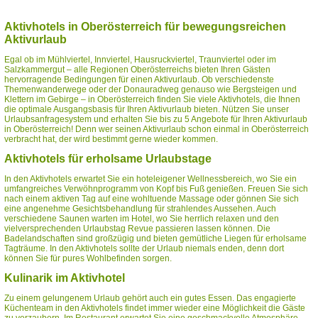
Aktivhotels in Oberösterreich für bewegungsreichen
Aktivurlaub
Egal ob im Mühlviertel, Innviertel, Hausruckviertel, Traunviertel oder im
Salzkammergut – alle Regionen Oberösterreichs bieten Ihren Gästen
hervorragende Bedingungen für einen Aktivurlaub. Ob verschiedenste
Themenwanderwege oder der Donauradweg genauso wie Bergsteigen und
Klettern im Gebirge – in Oberösterreich finden Sie viele Aktivhotels, die Ihnen
die optimale Ausgangsbasis für Ihren Aktivurlaub bieten. Nützen Sie unser
Urlaubsanfragesystem und erhalten Sie bis zu 5 Angebote für Ihren Aktivurlaub
in Oberösterreich! Denn wer seinen Aktivurlaub schon einmal in Oberösterreich
verbracht hat, der wird bestimmt gerne wieder kommen.
Aktivhotels für erholsame Urlaubstage
In den Aktivhotels erwartet Sie ein hoteleigener Wellnessbereich, wo Sie ein
umfangreiches Verwöhnprogramm von Kopf bis Fuß genießen. Freuen Sie sich
nach einem aktiven Tag auf eine wohltuende Massage oder gönnen Sie sich
eine angenehme Gesichtsbehandlung für strahlendes Aussehen. Auch
verschiedene Saunen warten im Hotel, wo Sie herrlich relaxen und den
vielversprechenden Urlaubstag Revue passieren lassen können. Die
Badelandschaften sind großzügig und bieten gemütliche Liegen für erholsame
Tagträume. In den Aktivhotels sollte der Urlaub niemals enden, denn dort
können Sie für pures Wohlbefinden sorgen.
Kulinarik im Aktivhotel
Zu einem gelungenem Urlaub gehört auch ein gutes Essen. Das engagierte
Küchenteam in den Aktivhotels findet immer wieder eine Möglichkeit die Gäste