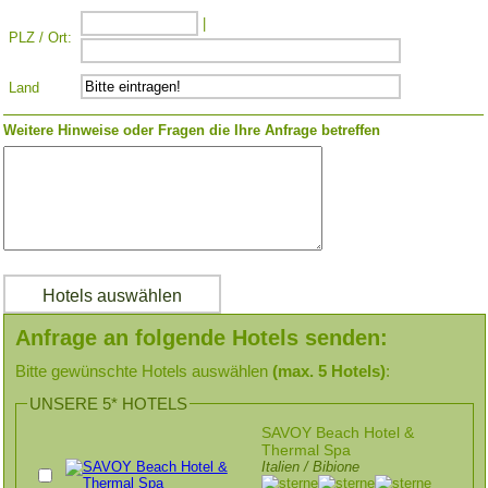
|
PLZ / Ort:
Land
Weitere Hinweise oder Fragen die Ihre Anfrage betreffen
Anfrage an folgende Hotels senden:
Bitte gewünschte Hotels auswählen
(max. 5 Hotels)
:
UNSERE 5* HOTELS
SAVOY Beach Hotel &
Thermal Spa
Italien / Bibione