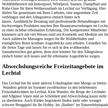
Wohlfühlbereich mit Indoorpool, Whirlpool, Saunen, Dampfbad und
Ruhe-Oase für ihren Wellnessurlaub im Lechtal zur Verfügung. Hier
dürfen Sie gemeinsam mit Ihren Liebsten, eine angenehme Zeit
verbringen und den Alltagsstress einfach hinter sich
lassen. Ausführliche Beratung und professionelle Behandlungen mit
hochwertigen Produkten machen Ihre Beautyanwendungen im Lechta
zu einer sichtbar erholsamen Erfahrung. Die kompetenten Mitarbeiter
kümmern sich mit viel Wissen rund um Kosmetik und Medizin um Si
Auch zahlreiche Massagen sorgen für Ihr Wohlbefinden und
ermöglichen Ihnen kostbare Augenblicke zum erholen. Genießen Sie
die freien Tage und lassen Sie es sich in den wohltuenden
Saunabereichen gut gehen, denn dort können Sie den Alltagsstress
einfach hinter sich lassen und für erholsame Augenblicke sorgen.
Abwechslungsreiche Freizeitangebote im
Lechtal
Das Lechtal hat für seine aktiven Urlaubsgäste eine Menge zu bieten.
Wandern gehört im Sommer zweifelsohne zu den beliebtesten
Freizeitaktivitäten im Lechtal. Kein Wunder, die Berge der Lechtaler
und Allgäuer Alpen sind an Schönheit und Abwechslung kaum mehr
zu überbieten. Auch Kletter begeisterte finden mehr oder weniger
schwere Berggipfel für Ihr Hobby. Im „Badino“ im Naturerlebnispark