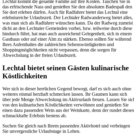
Lechtal kommt die gesamte Familie auf ihre Kosten. Tauchen Sie in
das erfrischende Nass und genießen Sie den absoluten Badespaß den
Sie dort erleben dürfen. Auch für Radfahrer bietet das Lechtal eine
erlebnisreiche Urlaubszeit. Der Lechtaler Radwanderweg bietet alles,
was man sich als Radfahrer wünschen kann. Da der Radweg zumeist
dicht an den Lechtaler Gemeinden vorbei, bzw. teilweise durch diese
hindurch führt, hat man auch ausreichend Gelegenheit, sich in einem
Gasthaus oder auf einer Alm zu stärken. Ebenso sollten Sie während
Ihres Aufenthaltes die zahlreichen Sehenswürdigkeiten und
Shoppingmöglichkeiten nicht verpassen, denn die sorgen für
Abwechslung in der freien Urlaubszeit.
Lechtal bietet seinen Gästen kulinarische
Köstlichkeiten
Wer sich in dieser herrlichen Gegend bewegt, darf es sich auch ohne
weiteres einmal herzhaft schmecken lassen. Ihr Gaumen kann sich
über jede Menge Abwechslung im Aktivurlaub freuen. Lassen Sie sic
von den kulinarischen Köstlichkeiten verwöhnen und genießen Sie
einen dazu passenden Wein aus der Weinkarte, denn der rundet dieses
schmackhafte Erlebnis bestens ab.
Suchen Sie gleich nach Ihrem passenden Aktivhotel und verbringen
Sie unvergessliche Urlaubstage in Lehen.