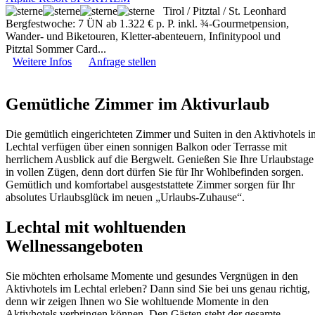
Tirol / Pitztal / St. Leonhard
Bergfestwoche: 7 ÜN ab 1.322 € p. P. inkl. ¾-Gourmetpension,
Wander- und Biketouren, Kletter-abenteuern, Infinitypool und
Pitztal Sommer Card...
Weitere Infos
Anfrage stellen
Gemütliche Zimmer im Aktivurlaub
Die gemütlich eingerichteten Zimmer und Suiten in den Aktivhotels i
Lechtal verfügen über einen sonnigen Balkon oder Terrasse mit
herrlichem Ausblick auf die Bergwelt. Genießen Sie Ihre Urlaubstage
in vollen Zügen, denn dort dürfen Sie für Ihr Wohlbefinden sorgen.
Gemütlich und komfortabel ausgeststattete Zimmer sorgen für Ihr
absolutes Urlaubsglück im neuen „Urlaubs-Zuhause“.
Lechtal mit wohltuenden
Wellnessangeboten
Sie möchten erholsame Momente und gesundes Vergnügen in den
Aktivhotels im Lechtal erleben? Dann sind Sie bei uns genau richtig,
denn wir zeigen Ihnen wo Sie wohltuende Momente in den
Aktivhotels verbringen können. Den Gästen steht der gesamte