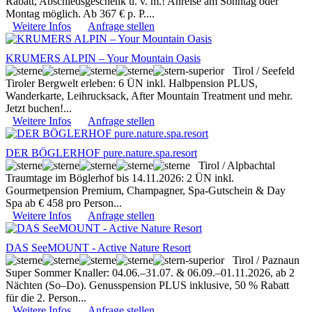
Rabatt, Abschiedsgeschenk u. v. m.! Anreise am Sonntag oder
Montag möglich. Ab 367 € p. P....
Weitere Infos
Anfrage stellen
KRUMERS ALPIN – Your Mountain Oasis
Tirol / Seefeld
Tiroler Bergwelt erleben: 6 ÜN inkl. Halbpension PLUS,
Wanderkarte, Leihrucksack, After Mountain Treatment und mehr.
Jetzt buchen!...
Weitere Infos
Anfrage stellen
DER BÖGLERHOF pure.nature.spa.resort
Tirol / Alpbachtal
Traumtage im Böglerhof bis 14.11.2026: 2 ÜN inkl.
Gourmetpension Premium, Champagner, Spa-Gutschein & Day
Spa ab € 458 pro Person...
Weitere Infos
Anfrage stellen
DAS SeeMOUNT - Active Nature Resort
Tirol / Paznaun
Super Sommer Knaller: 04.06.–31.07. & 06.09.–01.11.2026, ab 2
Nächten (So–Do). Genusspension PLUS inklusive, 50 % Rabatt
für die 2. Person...
Weitere Infos
Anfrage stellen