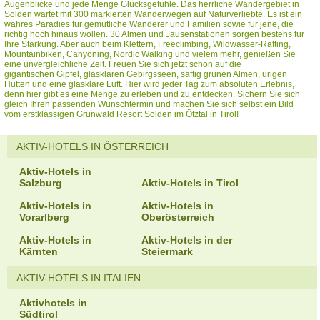
Augenblicke und jede Menge Glücksgefühle. Das herrliche Wandergebiet in
Sölden wartet mit 300 markierten Wanderwegen auf Naturverliebte. Es ist ein
wahres Paradies für gemütliche Wanderer und Familien sowie für jene, die
richtig hoch hinaus wollen. 30 Almen und Jausenstationen sorgen bestens für
Ihre Stärkung. Aber auch beim Klettern, Freeclimbing, Wildwasser-Rafting,
Mountainbiken, Canyoning, Nordic Walking und vielem mehr, genießen Sie
eine unvergleichliche Zeit. Freuen Sie sich jetzt schon auf die
gigantischen Gipfel, glasklaren Gebirgsseen, saftig grünen Almen, urigen
Hütten und eine glasklare Luft. Hier wird jeder Tag zum absoluten Erlebnis,
denn hier gibt es eine Menge zu erleben und zu entdecken. Sichern Sie sich
gleich Ihren passenden Wunschtermin und machen Sie sich selbst ein Bild
vom erstklassigen Grünwald Resort Sölden im Ötztal in Tirol!
AKTIV-HOTELS IN ÖSTERREICH
Aktiv-Hotels in
Salzburg
Aktiv-Hotels in Tirol
Aktiv-Hotels in
Aktiv-Hotels in
Vorarlberg
Oberösterreich
Aktiv-Hotels in
Aktiv-Hotels in der
Kärnten
Steiermark
AKTIV-HOTELS IN ITALIEN
Aktivhotels in
Südtirol