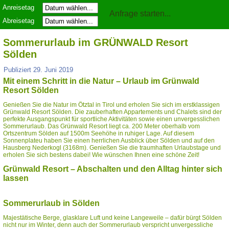
Anreisetag
Abreisetag
Sommerurlaub im GRÜNWALD Resort
Sölden
Publiziert
29. Juni 2019
Mit einem Schritt in die Natur – Urlaub im Grünwald
Resort Sölden
Genießen Sie die Natur im Ötztal in Tirol und erholen Sie sich im erstklassigen
Grünwald Resort Sölden. Die zauberhaften Appartements und Chalets sind der
perfekte Ausgangspunkt für sportliche Aktivitäten sowie einen unvergesslichen
Sommerurlaub. Das Grünwald Resort liegt ca. 200 Meter oberhalb vom
Ortszentrum Sölden auf 1500m Seehöhe in ruhiger Lage. Auf diesem
Sonnenplateu haben Sie einen herrlichen Ausblick über Sölden und auf den
Hausberg Nederkogl (3168m). Genießen Sie die traumhaften Urlaubstage und
erholen Sie sich bestens dabei! Wie wünschen Ihnen eine schöne Zeit!
Grünwald Resort – Abschalten und den Alltag hinter sich
lassen
Sommerurlaub in Sölden
Majestätische Berge, glasklare Luft und keine Langeweile – dafür bürgt Sölden
nicht nur im Winter, denn auch der Sommerurlaub verspricht unvergessliche