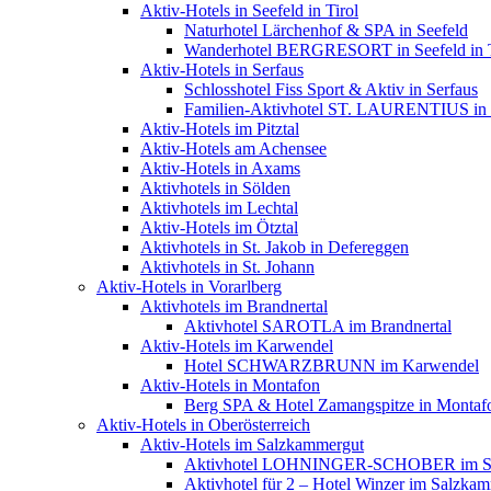
Aktiv-Hotels in Seefeld in Tirol
Naturhotel Lärchenhof & SPA in Seefeld
Wanderhotel BERGRESORT in Seefeld in T
Aktiv-Hotels in Serfaus
Schlosshotel Fiss Sport & Aktiv in Serfaus
Familien-Aktivhotel ST. LAURENTIUS in 
Aktiv-Hotels im Pitztal
Aktiv-Hotels am Achensee
Aktiv-Hotels in Axams
Aktivhotels in Sölden
Aktivhotels im Lechtal
Aktiv-Hotels im Ötztal
Aktivhotels in St. Jakob in Defereggen
Aktivhotels in St. Johann
Aktiv-Hotels in Vorarlberg
Aktivhotels im Brandnertal
Aktivhotel SAROTLA im Brandnertal
Aktiv-Hotels im Karwendel
Hotel SCHWARZBRUNN im Karwendel
Aktiv-Hotels in Montafon
Berg SPA & Hotel Zamangspitze in Montaf
Aktiv-Hotels in Oberösterreich
Aktiv-Hotels im Salzkammergut
Aktivhotel LOHNINGER-SCHOBER im Sa
Aktivhotel für 2 – Hotel Winzer im Salzka