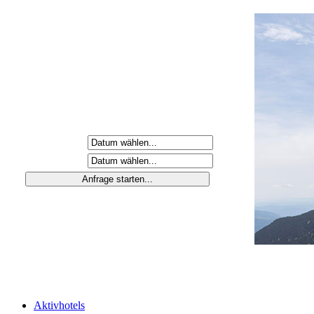
Anreisetag
Abreisetag
Aktivhotels