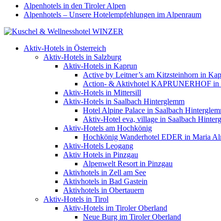
Alpenhotels in den Tiroler Alpen
Alpenhotels – Unsere Hotelempfehlungen im Alpenraum
Aktiv-Hotels in Österreich
Aktiv-Hotels in Salzburg
Aktiv-Hotels in Kaprun
Active by Leitner’s am Kitzsteinhorn in Ka
Action- & Aktivhotel KAPRUNERHOF in
Aktiv-Hotels in Mittersill
Aktiv-Hotels in Saalbach Hinterglemm
Hotel Alpine Palace in Saalbach Hintergle
Aktiv-Hotel eva, village in Saalbach Hinte
Aktiv-Hotels am Hochkönig
Hochkönig Wanderhotel EDER in Maria A
Aktiv-Hotels Leogang
Aktiv Hotels in Pinzgau
Alpenwelt Resort in Pinzgau
Aktivhotels in Zell am See
Aktivhotels in Bad Gastein
Aktivhotels in Obertauern
Aktiv-Hotels in Tirol
Aktiv-Hotels im Tiroler Oberland
Neue Burg im Tiroler Oberland