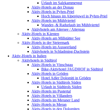
Urlaub im Salzkammergut
Aktiv-Hotels an der Donau
Aktiv-Hotels in Pyhrn-Priel
Hoch hinaus im Alpenjuwel in Pyhrn-Priel
Aktiv-Hotels im Mühlviertel
Wander- & Radurlaub im Mühlviertel
Aktivhotels am Attersee / Attergau
Aktiv-Hotels in Kärnten
Aktiv-Hotels am Millstätter See
Aktiv-Hotels in der Steiermark
Aktiv-Hotels im Ausseerland
Aktivhotels in Schladming-Dachstein
Aktiv-Hotels in Italien
Aktivhotels in Südtirol
Aktiv-Hotels in Vinschgau
Bike-Aktivhotel JAGDHOF in Südtirol
Aktiv-Hotels in Gröden
Hotel Adler Dolomiti in Gröden
Aktiv-Hotels in Südtirols Süden
Urlaub in Südtirols Süden
Aktiv-Hotels im Pustertal
Aktiv-Hotels in Villanders
Aktiv-Hotels im Meraner Land
Aktiv-Hotels in Meran
Aktiv-Hotels in den Dolomiten