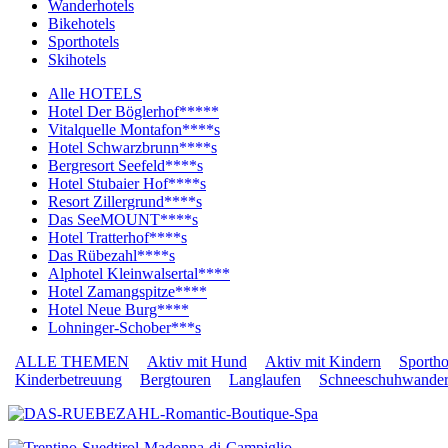
Wanderhotels
Bikehotels
Sporthotels
Skihotels
Alle HOTELS
Hotel Der Böglerhof*****
Vitalquelle Montafon****s
Hotel Schwarzbrunn****s
Bergresort Seefeld****s
Hotel Stubaier Hof****s
Resort Zillergrund****s
Das SeeMOUNT****s
Hotel Tratterhof****s
Das Rübezahl****s
Alphotel Kleinwalsertal****
Hotel Zamangspitze****
Hotel Neue Burg****
Lohninger-Schober***s
ALLE THEMEN
Aktiv mit Hund
Aktiv mit Kindern
Sportho
Kinderbetreuung
Bergtouren
Langlaufen
Schneeschuhwande