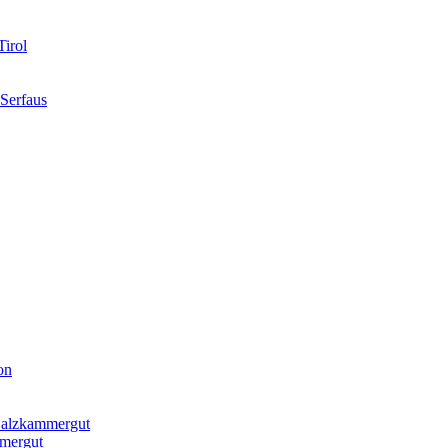
irol
Serfaus
on
lzkammergut
mmergut