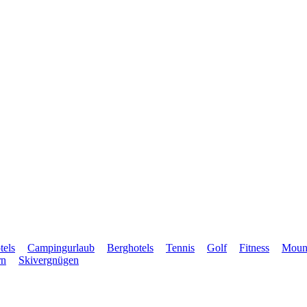
tels
Campingurlaub
Berghotels
Tennis
Golf
Fitness
Mount
rn
Skivergnügen