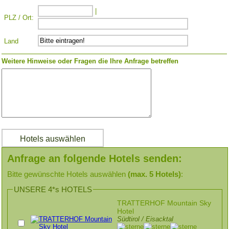
|
PLZ / Ort:
Land
Weitere Hinweise oder Fragen die Ihre Anfrage betreffen
Anfrage an folgende Hotels senden:
Bitte gewünschte Hotels auswählen
(max. 5 Hotels)
:
UNSERE 4*s HOTELS
TRATTERHOF Mountain Sky
Hotel
Südtirol / Eisacktal